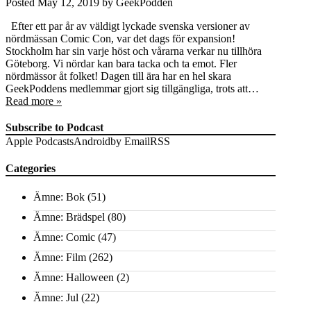
Posted
May 12, 2019
by
GeekPodden
Efter ett par år av väldigt lyckade svenska versioner av
nördmässan Comic Con, var det dags för expansion!
Stockholm har sin varje höst och vårarna verkar nu tillhöra
Göteborg. Vi nördar kan bara tacka och ta emot. Fler
nördmässor åt folket! Dagen till ära har en hel skara
GeekPoddens medlemmar gjort sig tillgängliga, trots att…
Read more »
Subscribe to Podcast
Apple Podcasts
Android
by Email
RSS
Categories
Ämne: Bok
(51)
Ämne: Brädspel
(80)
Ämne: Comic
(47)
Ämne: Film
(262)
Ämne: Halloween
(2)
Ämne: Jul
(22)