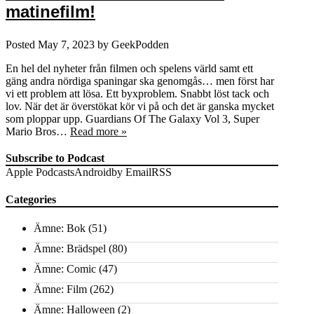
matinefilm!
Posted
May 7, 2023
by
GeekPodden
En hel del nyheter från filmen och spelens värld samt ett
gäng andra nördiga spaningar ska genomgås… men först har
vi ett problem att lösa. Ett byxproblem. Snabbt löst tack och
lov. När det är överstökat kör vi på och det är ganska mycket
som ploppar upp. Guardians Of The Galaxy Vol 3, Super
Mario Bros…
Read more »
Subscribe to Podcast
Apple Podcasts
Android
by Email
RSS
Categories
Ämne: Bok
(51)
Ämne: Brädspel
(80)
Ämne: Comic
(47)
Ämne: Film
(262)
Ämne: Halloween
(2)