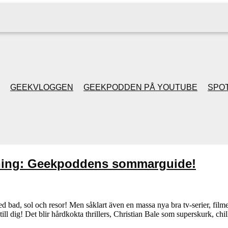
GEEKVLOGGEN
GEEKPODDEN PÅ YOUTUBE
SPOT
GEEKPODDEN RETRO
GAMING MED MICKE
ning: Geekpoddens sommarguide!
& FILIPH
GEEKPODDENS
d bad, sol och resor! Men såklart även en massa nya bra tv-serier, film
l dig! Det blir hårdkokta thrillers, Christian Bale som superskurk, 
JULSPECIALER 2013