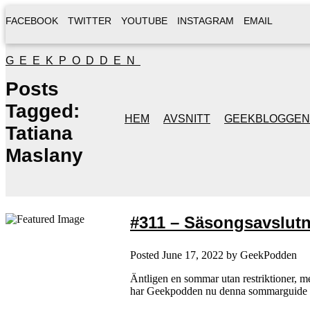
FACEBOOK
TWITTER
YOUTUBE
INSTAGRAM
EMAIL
GEEKPODDEN
Posts
Tagged:
HEM
AVSNITT
GEEKBLOGGEN
Tatiana
Maslany
#311 – Säsongsavslut
Posted
June 17, 2022
by
GeekPodden
Äntligen en sommar utan restriktioner, me
har Geekpodden nu denna sommarguide til