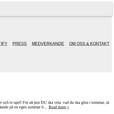
IFY
PRESS
MEDVERKANDE
OM OSS & KONTAKT
er och tv-spel! För att just DU ska veta vad du ska göra i sommar, så
chillande på en egen sommar ö…
Read more »