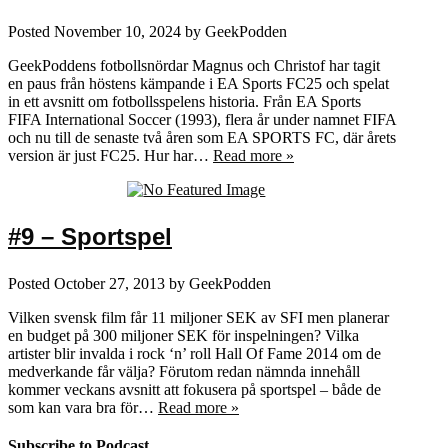
Posted
November 10, 2024
by
GeekPodden
GeekPoddens fotbollsnördar Magnus och Christof har tagit
en paus från höstens kämpande i EA Sports FC25 och spelat
in ett avsnitt om fotbollsspelens historia. Från EA Sports
FIFA International Soccer (1993), flera år under namnet FIFA
och nu till de senaste två åren som EA SPORTS FC, där årets
version är just FC25. Hur har…
Read more »
#9 – Sportspel
Posted
October 27, 2013
by
GeekPodden
Vilken svensk film får 11 miljoner SEK av SFI men planerar
en budget på 300 miljoner SEK för inspelningen? Vilka
artister blir invalda i rock ‘n’ roll Hall Of Fame 2014 om de
medverkande får välja? Förutom redan nämnda innehåll
kommer veckans avsnitt att fokusera på sportspel – både de
som kan vara bra för…
Read more »
Subscribe to Podcast