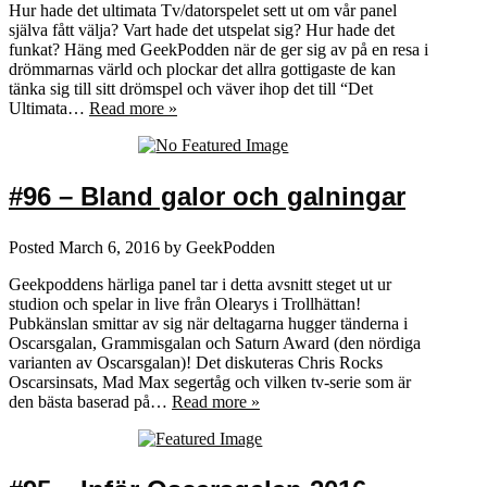
Hur hade det ultimata Tv/datorspelet sett ut om vår panel
själva fått välja? Vart hade det utspelat sig? Hur hade det
funkat? Häng med GeekPodden när de ger sig av på en resa i
drömmarnas värld och plockar det allra gottigaste de kan
tänka sig till sitt drömspel och väver ihop det till “Det
Ultimata…
Read more »
#96 – Bland galor och galningar
Posted
March 6, 2016
by
GeekPodden
Geekpoddens härliga panel tar i detta avsnitt steget ut ur
studion och spelar in live från Olearys i Trollhättan!
Pubkänslan smittar av sig när deltagarna hugger tänderna i
Oscarsgalan, Grammisgalan och Saturn Award (den nördiga
varianten av Oscarsgalan)! Det diskuteras Chris Rocks
Oscarsinsats, Mad Max segertåg och vilken tv-serie som är
den bästa baserad på…
Read more »