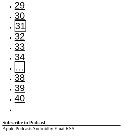
29
30
31
32
33
34
…
38
39
40
Subscribe to Podcast
Apple Podcasts
Android
by Email
RSS