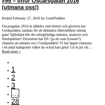
#95 – Inför Oscarsgalan 2016
(utmana oss!)
Posted
February 27, 2016
by
GeekPodden
Oscarsgalan 2016 är alldeles runt hörnet och givetvis har
Geekpodden samlats för att diskutera filmvärldens största
gala! Självklart blir det oförglömliga minnen, analyser och
förutspåelser! Dessutom har DU (ja du som lyssnar!!)
chansen att utmana oss i Geekpodden! Vi har tippat vinnarna
i ett antal kategorier vilket du också kan göra! Gå in på vår…
Read more »
1
2
3
…
28