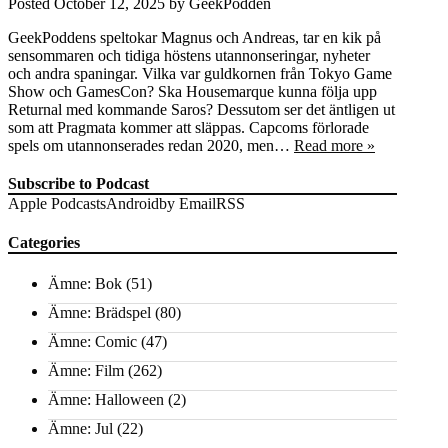
Posted
October 12, 2025
by
GeekPodden
GeekPoddens speltokar Magnus och Andreas, tar en kik på
sensommaren och tidiga höstens utannonseringar, nyheter
och andra spaningar. Vilka var guldkornen från Tokyo Game
Show och GamesCon? Ska Housemarque kunna följa upp
Returnal med kommande Saros? Dessutom ser det äntligen ut
som att Pragmata kommer att släppas. Capcoms förlorade
spels om utannonserades redan 2020, men…
Read more »
Subscribe to Podcast
Apple Podcasts
Android
by Email
RSS
Categories
Ämne: Bok
(51)
Ämne: Brädspel
(80)
Ämne: Comic
(47)
Ämne: Film
(262)
Ämne: Halloween
(2)
Ämne: Jul
(22)