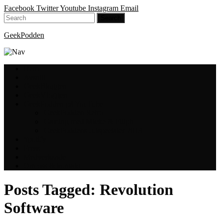
Facebook
Twitter
Youtube
Instagram
Email
GeekPodden
Hem
Avsnitt
GeekBloggen
GeekVloggen
GeekPodden på YouTube
GeekPodden Retro
Gaming med Micke & Filiph
GeekPoddens Julspecialer 2013
Spotify
Press
Medverkande
Om oss & kontakt
Posts Tagged:
Revolution
Software