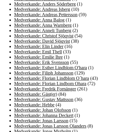
Medverkande: Anders Söderberg
(1)
Medverkande: Andreas Isberg
(10)
Medverkande: Andreas Pettersson
(59)
Medverkande: Anna Balog
(1)
Medverkande: Anna Warnberg
(1)
Medverkande: Anneli Tunberg
(2)
Medverkande: Christof Sjöqvist
(54)
Medverkande: David Sjöqvist
(38)
Medverkande: Elin Linder
(16)
Medverkande: Emil Thell
(33)
Medverkande: Emilie Ihre
(1)
Medverkande: Erik Svensson
(55)
Medverkande: Esther Lindblom O'hara
(1)
Medverkande: Filiph Johansson
(129)
Medverkande: Florian Lindblom O´hara
(43)
Medverkande: Florian Lindbom Ohara
(72)
Medverkande: Fredrik Fornänger
(261)
Medverkande: Gäst(er)
(84)
Medverkande: Gustav Mattsson
(36)
Medverkande: Hebbe
(4)
Medverkande: Johan Olofsson
(1)
Medverkande: Johanna Deckert
(1)
Medverkande: Jonas Larsson
(15)
Medverkande: Jonas Larsson Olanders
(8)
Medverkande: Jonas Myrholm
(1)