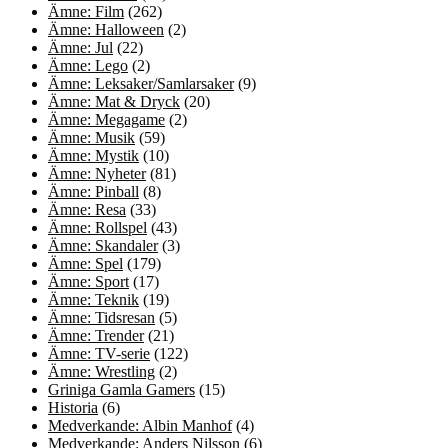
Ämne: Film
(262)
Ämne: Halloween
(2)
Ämne: Jul
(22)
Ämne: Lego
(2)
Ämne: Leksaker/Samlarsaker
(9)
Ämne: Mat & Dryck
(20)
Ämne: Megagame
(2)
Ämne: Musik
(59)
Ämne: Mystik
(10)
Ämne: Nyheter
(81)
Ämne: Pinball
(8)
Ämne: Resa
(33)
Ämne: Rollspel
(43)
Ämne: Skandaler
(3)
Ämne: Spel
(179)
Ämne: Sport
(17)
Ämne: Teknik
(19)
Ämne: Tidsresan
(5)
Ämne: Trender
(21)
Ämne: TV-serie
(122)
Ämne: Wrestling
(2)
Griniga Gamla Gamers
(15)
Historia
(6)
Medverkande: Albin Manhof
(4)
Medverkande: Anders Nilsson
(6)