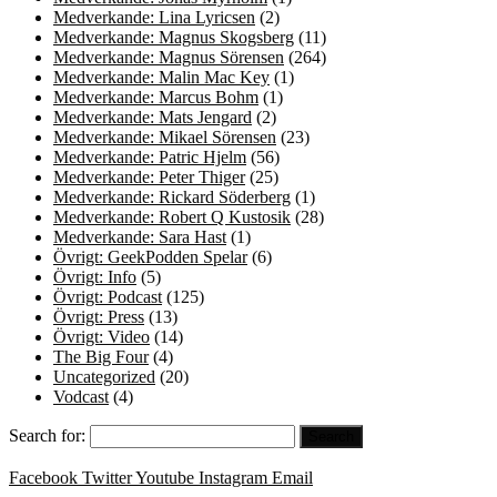
Medverkande: Lina Lyricsen
(2)
Medverkande: Magnus Skogsberg
(11)
Medverkande: Magnus Sörensen
(264)
Medverkande: Malin Mac Key
(1)
Medverkande: Marcus Bohm
(1)
Medverkande: Mats Jengard
(2)
Medverkande: Mikael Sörensen
(23)
Medverkande: Patric Hjelm
(56)
Medverkande: Peter Thiger
(25)
Medverkande: Rickard Söderberg
(1)
Medverkande: Robert Q Kustosik
(28)
Medverkande: Sara Hast
(1)
Övrigt: GeekPodden Spelar
(6)
Övrigt: Info
(5)
Övrigt: Podcast
(125)
Övrigt: Press
(13)
Övrigt: Video
(14)
The Big Four
(4)
Uncategorized
(20)
Vodcast
(4)
Search for:
Facebook
Twitter
Youtube
Instagram
Email