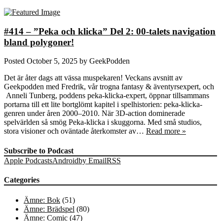
#414 – ”Peka och klicka” Del 2: 00-talets navigation
bland polygoner!
Posted
October 5, 2025
by
GeekPodden
Det är åter dags att vässa muspekaren! Veckans avsnitt av
Geekpodden med Fredrik, vår trogna fantasy & äventyrsexpert, och
Anneli Tunberg, poddens peka-klicka-expert, öppnar tillsammans
portarna till ett lite bortglömt kapitel i spelhistorien: peka-klicka-
genren under åren 2000–2010. När 3D-action dominerade
spelvärlden så smög Peka-klicka i skuggorna. Med små studios,
stora visioner och oväntade återkomster av…
Read more »
Subscribe to Podcast
Apple Podcasts
Android
by Email
RSS
Categories
Ämne: Bok
(51)
Ämne: Brädspel
(80)
Ämne: Comic
(47)