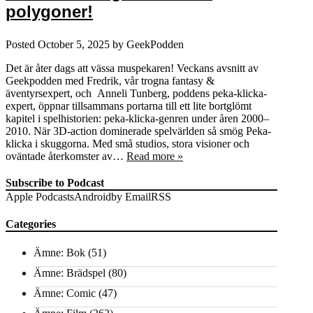
polygoner!
Posted
October 5, 2025
by
GeekPodden
Det är åter dags att vässa muspekaren! Veckans avsnitt av
Geekpodden med Fredrik, vår trogna fantasy &
äventyrsexpert, och Anneli Tunberg, poddens peka-klicka-
expert, öppnar tillsammans portarna till ett lite bortglömt
kapitel i spelhistorien: peka-klicka-genren under åren 2000–
2010. När 3D-action dominerade spelvärlden så smög Peka-
klicka i skuggorna. Med små studios, stora visioner och
oväntade återkomster av…
Read more »
Subscribe to Podcast
Apple Podcasts
Android
by Email
RSS
Categories
Ämne: Bok
(51)
Ämne: Brädspel
(80)
Ämne: Comic
(47)