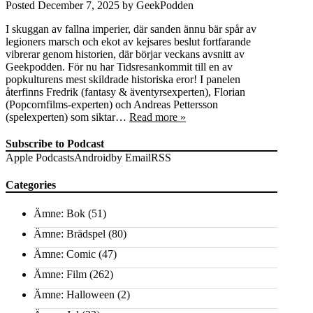
Posted
December 7, 2025
by
GeekPodden
I skuggan av fallna imperier, där sanden ännu bär spår av
legioners marsch och ekot av kejsares beslut fortfarande
vibrerar genom historien, där börjar veckans avsnitt av
Geekpodden. För nu har Tidsresankommit till en av
popkulturens mest skildrade historiska eror! I panelen
återfinns Fredrik (fantasy & äventyrsexperten), Florian
(Popcornfilms-experten) och Andreas Pettersson
(spelexperten) som siktar…
Read more »
Subscribe to Podcast
Apple Podcasts
Android
by Email
RSS
Categories
Ämne: Bok
(51)
Ämne: Brädspel
(80)
Ämne: Comic
(47)
Ämne: Film
(262)
Ämne: Halloween
(2)