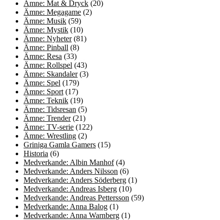
Ämne: Mat & Dryck
(20)
Ämne: Megagame
(2)
Ämne: Musik
(59)
Ämne: Mystik
(10)
Ämne: Nyheter
(81)
Ämne: Pinball
(8)
Ämne: Resa
(33)
Ämne: Rollspel
(43)
Ämne: Skandaler
(3)
Ämne: Spel
(179)
Ämne: Sport
(17)
Ämne: Teknik
(19)
Ämne: Tidsresan
(5)
Ämne: Trender
(21)
Ämne: TV-serie
(122)
Ämne: Wrestling
(2)
Griniga Gamla Gamers
(15)
Historia
(6)
Medverkande: Albin Manhof
(4)
Medverkande: Anders Nilsson
(6)
Medverkande: Anders Söderberg
(1)
Medverkande: Andreas Isberg
(10)
Medverkande: Andreas Pettersson
(59)
Medverkande: Anna Balog
(1)
Medverkande: Anna Warnberg
(1)