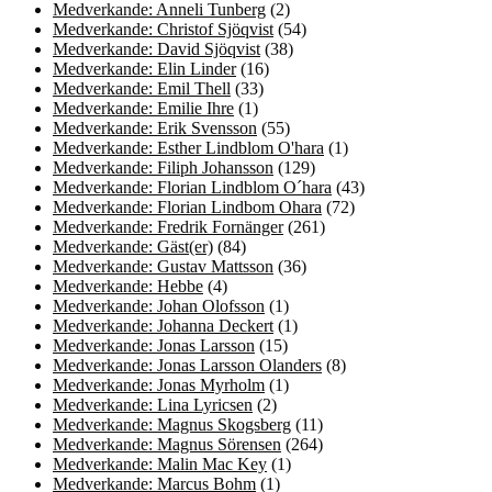
Medverkande: Anneli Tunberg
(2)
Medverkande: Christof Sjöqvist
(54)
Medverkande: David Sjöqvist
(38)
Medverkande: Elin Linder
(16)
Medverkande: Emil Thell
(33)
Medverkande: Emilie Ihre
(1)
Medverkande: Erik Svensson
(55)
Medverkande: Esther Lindblom O'hara
(1)
Medverkande: Filiph Johansson
(129)
Medverkande: Florian Lindblom O´hara
(43)
Medverkande: Florian Lindbom Ohara
(72)
Medverkande: Fredrik Fornänger
(261)
Medverkande: Gäst(er)
(84)
Medverkande: Gustav Mattsson
(36)
Medverkande: Hebbe
(4)
Medverkande: Johan Olofsson
(1)
Medverkande: Johanna Deckert
(1)
Medverkande: Jonas Larsson
(15)
Medverkande: Jonas Larsson Olanders
(8)
Medverkande: Jonas Myrholm
(1)
Medverkande: Lina Lyricsen
(2)
Medverkande: Magnus Skogsberg
(11)
Medverkande: Magnus Sörensen
(264)
Medverkande: Malin Mac Key
(1)
Medverkande: Marcus Bohm
(1)