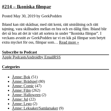
#214 – Ikoniska filmpar
Posted
May 30, 2019
by
GeekPodden
Ibland kan rätt skådisar, med rätt kemi, rätt utstrålning och rätt
tajming, vara skillnaden mellan en bra och en dålig film. Ibland blir
det så bra att det är värt att sortera in under “Ikoniska filmpar”. I
veckans avsnitt av GeekPodden tar vi en kik på filmpar som betytt
extra mycket för oss, filmpar som…
Read more »
Subscribe to Podcast
Apple Podcasts
Android
by Email
RSS
Categories
Ämne: Bok
(51)
Ämne: Brädspel
(80)
Ämne: Comic
(47)
Ämne: Film
(262)
Ämne: Halloween
(2)
Ämne: Jul
(22)
Ämne: Lego
(2)
Ämne: Leksaker/Samlarsaker
(9)