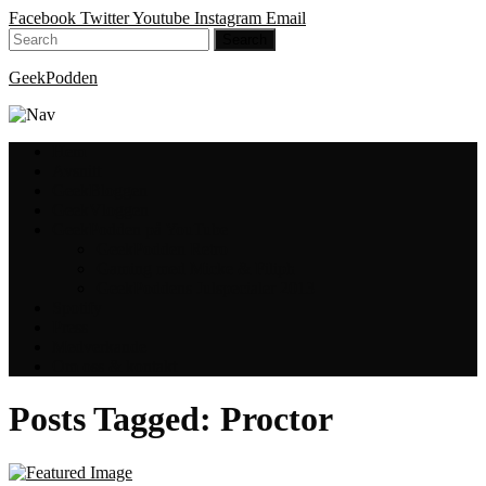
Facebook
Twitter
Youtube
Instagram
Email
GeekPodden
Hem
Avsnitt
GeekBloggen
GeekVloggen
GeekPodden på YouTube
GeekPodden Retro
Gaming med Micke & Filiph
GeekPoddens Julspecialer 2013
Spotify
Press
Medverkande
Om oss & kontakt
Posts Tagged:
Proctor