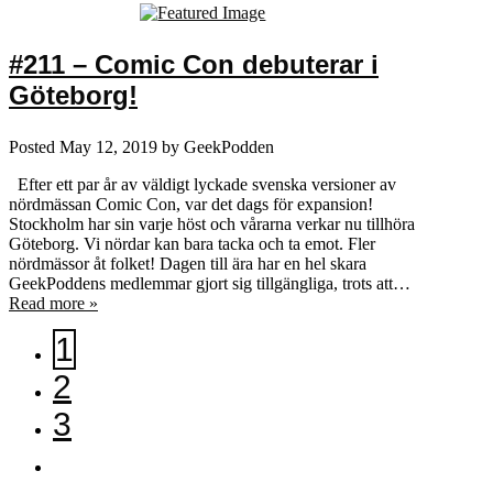
#211 – Comic Con debuterar i
Göteborg!
Posted
May 12, 2019
by
GeekPodden
Efter ett par år av väldigt lyckade svenska versioner av
nördmässan Comic Con, var det dags för expansion!
Stockholm har sin varje höst och vårarna verkar nu tillhöra
Göteborg. Vi nördar kan bara tacka och ta emot. Fler
nördmässor åt folket! Dagen till ära har en hel skara
GeekPoddens medlemmar gjort sig tillgängliga, trots att…
Read more »
1
2
3