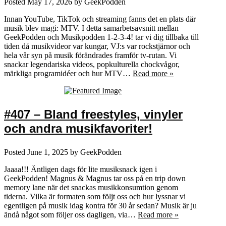
Posted
May 17, 2026
by
GeekPodden
Innan YouTube, TikTok och streaming fanns det en plats där
musik blev magi: MTV. I detta samarbetsavsnitt mellan
GeekPodden och Musikpodden 1-2-3-4! tar vi dig tillbaka till
tiden då musikvideor var kungar, VJ:s var rockstjärnor och
hela vår syn på musik förändrades framför tv‑rutan. Vi
snackar legendariska videos, popkulturella chockvågor,
märkliga programidéer och hur MTV…
Read more »
#407 – Bland freestyles, vinyler
och andra musikfavoriter!
Posted
June 1, 2025
by
GeekPodden
Jaaaa!!! Äntligen dags för lite musiksnack igen i
GeekPodden! Magnus & Magnus tar oss på en trip down
memory lane när det snackas musikkonsumtion genom
tiderna. Vilka är formaten som följt oss och hur lyssnar vi
egentligen på musik idag kontra för 30 år sedan? Musik är ju
ändå något som följer oss dagligen, via…
Read more »