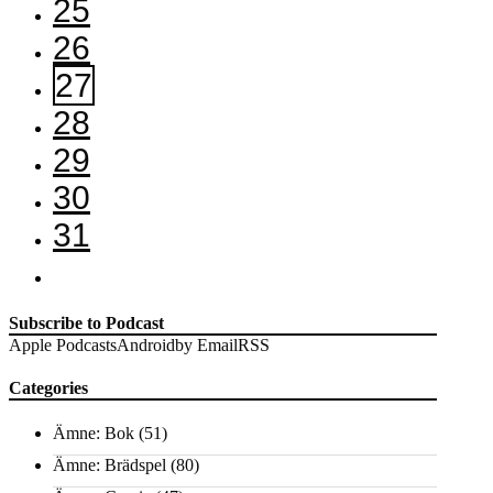
25
26
27
28
29
30
31
Subscribe to Podcast
Apple Podcasts
Android
by Email
RSS
Categories
Ämne: Bok
(51)
Ämne: Brädspel
(80)