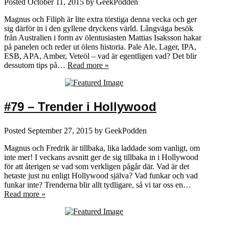
Posted
October 11, 2015
by
GeekPodden
Magnus och Filiph är lite extra törstiga denna vecka och ger
sig därför in i den gyllene dryckens värld. Långväga besök
från Australien i form av ölentusiasten Mattias Isaksson hakar
på panelen och reder ut ölens historia. Pale Ale, Lager, IPA,
ESB, APA, Amber, Veteöl – vad är egentligen vad? Det blir
dessutom tips på…
Read more »
#79 – Trender i Hollywood
Posted
September 27, 2015
by
GeekPodden
Magnus och Fredrik är tillbaka, lika laddade som vanligt, om
inte mer! I veckans avsnitt ger de sig tillbaka in i Hollywood
för att återigen se vad som verkligen pågår där. Vad är det
hetaste just nu enligt Hollywood själva? Vad funkar och vad
funkar inte? Trenderna blir allt tydligare, så vi tar oss en…
Read more »