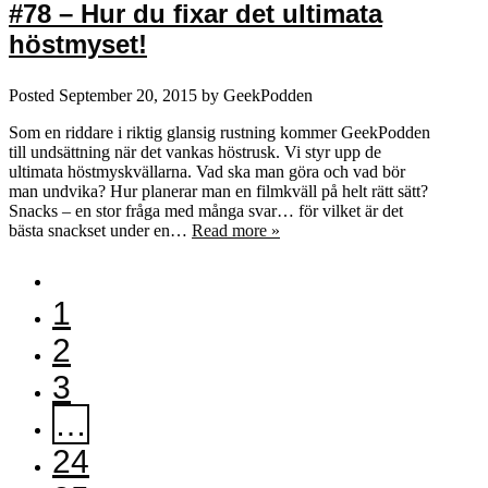
#78 – Hur du fixar det ultimata
höstmyset!
Posted
September 20, 2015
by
GeekPodden
Som en riddare i riktig glansig rustning kommer GeekPodden
till undsättning när det vankas höstrusk. Vi styr upp de
ultimata höstmyskvällarna. Vad ska man göra och vad bör
man undvika? Hur planerar man en filmkväll på helt rätt sätt?
Snacks – en stor fråga med många svar… för vilket är det
bästa snackset under en…
Read more »
1
2
3
…
24