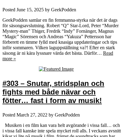
Posted
June 15, 2025
by
GeekPodden
GeekPodden samlar en fin femmanna-styrka när det är dags
för säsongsavslutning. Robert “Q” Star-Lord, Peter “Murder
Mystery-man” Thiger, Fredrik “Indy” Fornänger, Magnus
“Magic” Sörensen och Andreas “Yakuza” Pettersson har
förberett en timme fylld med knasiga uppdateringar och tips
inför sommaren. Vilken laguppställning va?! Efter en stark
säsong är ni kära lyssnare värda det bästa. Därför…
Read
more »
#303 – Snutar, stridsplan och
fights med både nävar och
fötter… fast i form av musik!
Posted
March 27, 2022
by
GeekPodden
Musiken i en film kan vara helt avgörande i vissa fall… och
i vissa fall kanske inte spela mycket roll alls. I veckans avsnitt
kikar vi lite på musik i film, främst de soundtracks som har