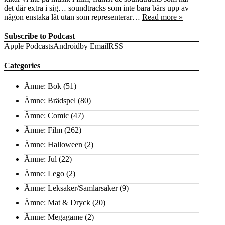
det där extra i sig… soundtracks som inte bara bärs upp av
någon enstaka låt utan som representerar…
Read more »
Subscribe to Podcast
Apple Podcasts
Android
by Email
RSS
Categories
Ämne: Bok
(51)
Ämne: Brädspel
(80)
Ämne: Comic
(47)
Ämne: Film
(262)
Ämne: Halloween
(2)
Ämne: Jul
(22)
Ämne: Lego
(2)
Ämne: Leksaker/Samlarsaker
(9)
Ämne: Mat & Dryck
(20)
Ämne: Megagame
(2)