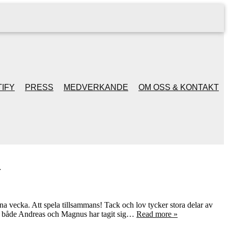
IFY
PRESS
MEDVERKANDE
OM OSS & KONTAKT
!
na vecka. Att spela tillsammans! Tack och lov tycker stora delar av
och både Andreas och Magnus har tagit sig…
Read more »