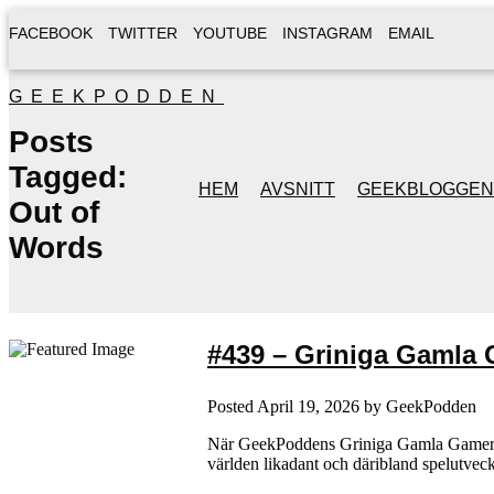
FACEBOOK
TWITTER
YOUTUBE
INSTAGRAM
EMAIL
GEEKPODDEN
Posts
Tagged:
HEM
AVSNITT
GEEKBLOGGEN
Out of
Words
#439 – Griniga Gamla G
Posted
April 19, 2026
by
GeekPodden
När GeekPoddens Griniga Gamla Gamers är t
världen likadant och däribland spelutvec