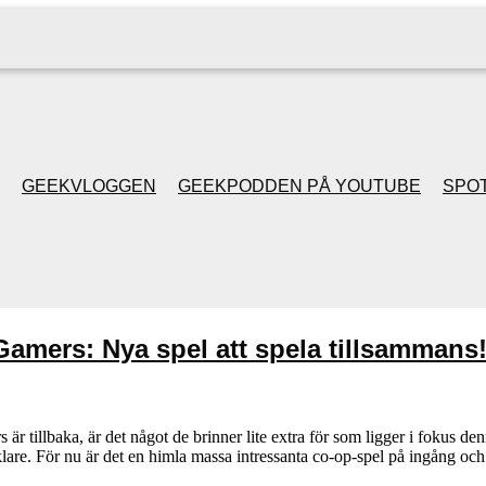
GEEKVLOGGEN
GEEKPODDEN PÅ YOUTUBE
SPOT
GEEKPODDEN RETRO
GAMING MED MICKE
amers: Nya spel att spela tillsammans
& FILIPH
GEEKPODDENS
illbaka, är det något de brinner lite extra för som ligger i fokus den
klare. För nu är det en himla massa intressanta co-op-spel på ingång 
JULSPECIALER 2013