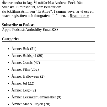
diverse andra inslag. Vi träffar bl.a Andreas Fock från
Svenska Filminstitutet, som berättar om
skräckfilmssatsningen “Its Alive”. I samma veva tar vi oss ett
snack regissören och fotografen till filmen…
Read more »
Subscribe to Podcast
Apple Podcasts
Android
by Email
RSS
Categories
Ämne: Bok
(51)
Ämne: Brädspel
(80)
Ämne: Comic
(47)
Ämne: Film
(262)
Ämne: Halloween
(2)
Ämne: Jul
(22)
Ämne: Lego
(2)
Ämne: Leksaker/Samlarsaker
(9)
Ämne: Mat & Dryck
(20)