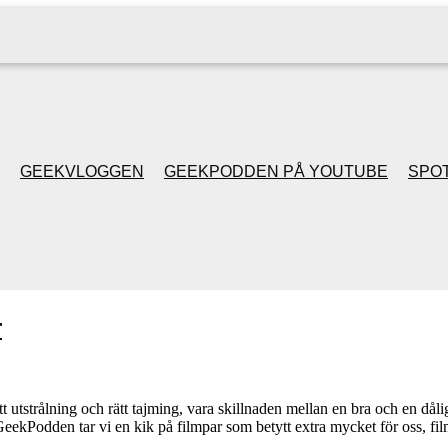
GEEKVLOGGEN
GEEKPODDEN PÅ YOUTUBE
SPOT
GEEKPODDEN RETRO
GAMING MED MICKE
r
& FILIPH
GEEKPODDENS
t utstrålning och rätt tajming, vara skillnaden mellan en bra och en dålig f
 GeekPodden tar vi en kik på filmpar som betytt extra mycket för oss, 
JULSPECIALER 2013