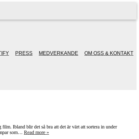
IFY
PRESS
MEDVERKANDE
OM OSS & KONTAKT
ilm. Ibland blir det så bra att det är värt att sortera in under
filmpar som…
Read more »