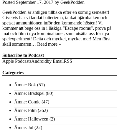
Posted
September 17, 2017
by
GeekPodden
GeekPodden är äntligen tillbaka efter en somrig semester!
Givetvis har vi laddat batterierna, tankat hjärnbalken och
spetsat ammunitionen inför den kommande hösten! Vi
kommer att bege oss in i läskiga ”Escape rooms”, prova på
mat och film i nya kombinationer, samt utsätta oss för nya
spelexperiment! Detta och mycket, mycket mer! Men först
skall sommaren…
Read more »
Subscribe to Podcast
Apple Podcasts
Android
by Email
RSS
Categories
Ämne: Bok
(51)
Ämne: Brädspel
(80)
Ämne: Comic
(47)
Ämne: Film
(262)
Ämne: Halloween
(2)
Ämne: Jul
(22)