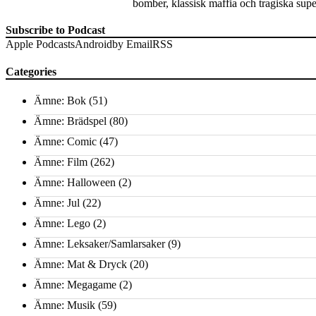
bomber, klassisk maffia och tragiska supe
Subscribe to Podcast
Apple Podcasts
Android
by Email
RSS
Categories
Ämne: Bok
(51)
Ämne: Brädspel
(80)
Ämne: Comic
(47)
Ämne: Film
(262)
Ämne: Halloween
(2)
Ämne: Jul
(22)
Ämne: Lego
(2)
Ämne: Leksaker/Samlarsaker
(9)
Ämne: Mat & Dryck
(20)
Ämne: Megagame
(2)
Ämne: Musik
(59)