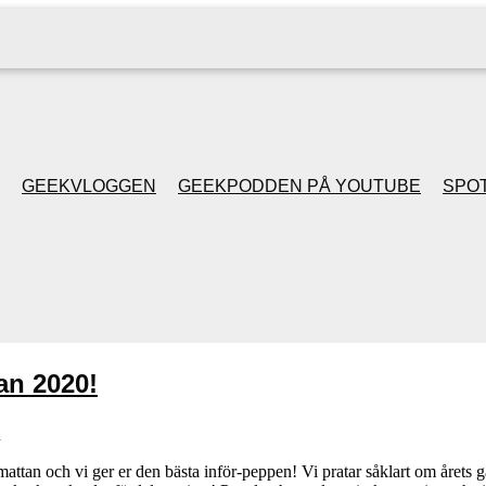
GEEKVLOGGEN
GEEKPODDEN PÅ YOUTUBE
SPOT
GEEKPODDEN RETRO
GAMING MED MICKE
& FILIPH
an 2020!
GEEKPODDENS
n
JULSPECIALER 2013
 mattan och vi ger er den bästa inför-peppen! Vi pratar såklart om årets