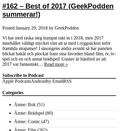
#162 – Best of 2017 (GeekPodden
summerar!)
Posted
January 29, 2018
by
GeekPodden
Vi har med raska steg trampat rakt in i 2018, men 2017
innehåller väldigt mycket värt att ta med i ryggsäcken inför
framtida strapatser! I säsongens andra avsnitt så har panelen
blickat bakåt och plockat fram sina favoriter bland film, tv, tv-
spel och en och annat brädspel! Gustav är hänförd av att
2017 var fantastiskt…
Read more »
Subscribe to Podcast
Apple Podcasts
Android
by Email
RSS
Categories
Ämne: Bok
(51)
Ämne: Brädspel
(80)
Ämne: Comic
(47)
Ämne: Film
(262)