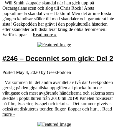
Will Smith skapade skandal när han gick upp på
Oscarsgalans scen och slog till Chris Rock! Årets
popkulturella skandal var ett faktum! Men det är inte första
gången kändisar ställer till med skandaler och garanterat inte
sista! Geekpodden har grävt i den popkulturella historien
efter skandaler och diskuterat kring de olika fenomenen!
Varför tappar…
Read more »
#246 – Decenniet som gick: Del 2
Posted
May 4, 2020
by
GeekPodden
Välkommen till det andra avsnittet av två där Geekpodden
ger sig på den gigantiska uppgiften att plocka fram de
viktigaste och mest avgörande händelserna och sakerna som
skedde i popkulturen från 2010 till 2019! Panelen fokuserar
på film, tv-serier, tv-spel och teknik. Det kommer givetvis
också att diskuteras trender, flugor, floppar och hur…
Read
more »