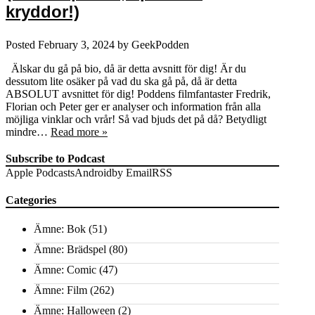
kryddor!)
Posted
February 3, 2024
by
GeekPodden
Älskar du gå på bio, då är detta avsnitt för dig! Är du
dessutom lite osäker på vad du ska gå på, då är detta
ABSOLUT avsnittet för dig! Poddens filmfantaster Fredrik,
Florian och Peter ger er analyser och information från alla
möjliga vinklar och vrår! Så vad bjuds det på då? Betydligt
mindre…
Read more »
Subscribe to Podcast
Apple Podcasts
Android
by Email
RSS
Categories
Ämne: Bok
(51)
Ämne: Brädspel
(80)
Ämne: Comic
(47)
Ämne: Film
(262)
Ämne: Halloween
(2)