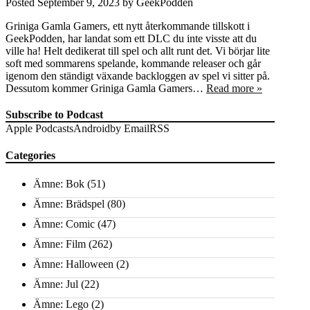
Posted
September 9, 2023
by
GeekPodden
Griniga Gamla Gamers, ett nytt återkommande tillskott i
GeekPodden, har landat som ett DLC du inte visste att du
ville ha! Helt dedikerat till spel och allt runt det. Vi börjar lite
soft med sommarens spelande, kommande releaser och går
igenom den ständigt växande backloggen av spel vi sitter på.
Dessutom kommer Griniga Gamla Gamers…
Read more »
Subscribe to Podcast
Apple Podcasts
Android
by Email
RSS
Categories
Ämne: Bok
(51)
Ämne: Brädspel
(80)
Ämne: Comic
(47)
Ämne: Film
(262)
Ämne: Halloween
(2)
Ämne: Jul
(22)
Ämne: Lego
(2)