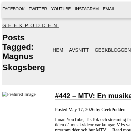
FACEBOOK
TWITTER
YOUTUBE
INSTAGRAM
EMAIL
GEEKPODDEN
Posts
Tagged:
HEM
AVSNITT
GEEKBLOGGEN
Magnus
Skogsberg
#442 – MTV: En musikal
Posted
May 17, 2026
by
GeekPodden
Innan YouTube, TikTok och streaming fann
tiden då musikvideor var kungar, VJ:s va
programidéer och hur MTV…
Read mor