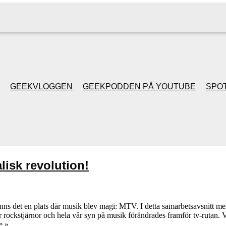
GEEKVLOGGEN
GEEKPODDEN PÅ YOUTUBE
SPOT
GEEKPODDEN RETRO
GAMING MED MICKE
isk revolution!
& FILIPH
GEEKPODDENS
s det en plats där musik blev magi: MTV. I detta samarbetsavsnitt mel
r rockstjärnor och hela vår syn på musik förändrades framför tv‑rutan. 
JULSPECIALER 2013
e »