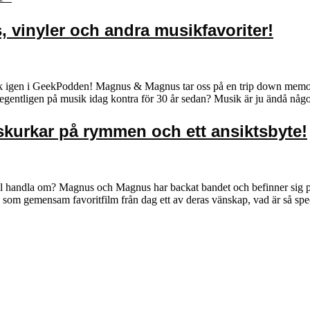
, vinyler och andra musikfavoriter!
ack igen i GeekPodden! Magnus & Magnus tar oss på en trip down memo
i egentligen på musik idag kontra för 30 år sedan? Musik är ju ändå någ
 skurkar på rymmen och ett ansiktsbyte!
 handla om? Magnus och Magnus har backat bandet och befinner sig på 90-
 som gemensam favoritfilm från dag ett av deras vänskap, vad är så s