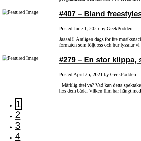
#407 – Bland freestyles
Posted
June 1, 2025
by
GeekPodden
Jaaaa!!! Äntligen dags för lite musiksn
formaten som följt oss och hur lyssnar v
#279 – En stor klippa,
Posted
April 25, 2021
by
GeekPodden
Märklig titel va? Vad kan detta spektakel
hos dem båda. Vilken film har hängt med
1
2
3
4