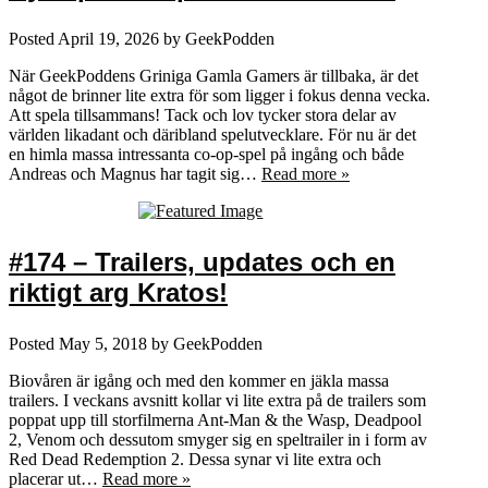
Posted
April 19, 2026
by
GeekPodden
När GeekPoddens Griniga Gamla Gamers är tillbaka, är det
något de brinner lite extra för som ligger i fokus denna vecka.
Att spela tillsammans! Tack och lov tycker stora delar av
världen likadant och däribland spelutvecklare. För nu är det
en himla massa intressanta co-op-spel på ingång och både
Andreas och Magnus har tagit sig…
Read more »
#174 – Trailers, updates och en
riktigt arg Kratos!
Posted
May 5, 2018
by
GeekPodden
Biovåren är igång och med den kommer en jäkla massa
trailers. I veckans avsnitt kollar vi lite extra på de trailers som
poppat upp till storfilmerna Ant-Man & the Wasp, Deadpool
2, Venom och dessutom smyger sig en speltrailer in i form av
Red Dead Redemption 2. Dessa synar vi lite extra och
placerar ut…
Read more »