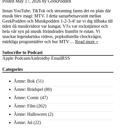
Posted
May 17, 2026
by
GeekPodden
Innan YouTube, TikTok och streaming fanns det en plats där
musik blev magi: MTV. I detta samarbetsavsnitt mellan
GeekPodden och Musikpodden 1-2-3-4! tar vi dig tillbaka till
tiden då musikvideor var kungar, VJ:s var rockstjärnor och
hela vår syn på musik förändrades framför tv‑rutan. Vi
snackar legendariska videos, popkulturella chockvågor,
märkliga programidéer och hur MTV…
Read more »
Subscribe to Podcast
Apple Podcasts
Android
by Email
RSS
Categories
Ämne: Bok
(51)
Ämne: Brädspel
(80)
Ämne: Comic
(47)
Ämne: Film
(262)
Ämne: Halloween
(2)
Ämne: Jul
(22)