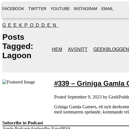
FACEBOOK
TWITTER
YOUTUBE
INSTAGRAM
EMAIL
GEEKPODDEN
Posts
Tagged:
HEM
AVSNITT
GEEKBLOGGEN
Lagoon
#339 – Griniga Gamla 
Posted
September 9, 2023
by
GeekPodd
Griniga Gamla Gamers, ett nytt återkommand
med sommarens spelande, kommande rele
Subscribe to Podcast
Apple Podcasts
Android
by Email
RSS