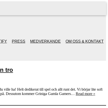
IFY
PRESS
MEDVERKANDE
OM OSS & KONTAKT
n tro
le ha! Helt dedikerat till spel och allt runt det. Vi börjar lite soft
tter på. Dessutom kommer Griniga Gamla Gamers…
Read more »