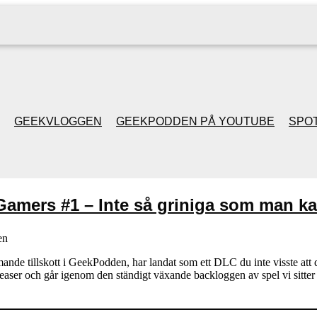
GEEKVLOGGEN
GEEKPODDEN PÅ YOUTUBE
SPOT
GEEKPODDEN RETRO
Gamers #1 – Inte så griniga som man ka
GAMING MED MICKE
& FILIPH
en
e tillskott i GeekPodden, har landat som ett DLC du inte visste att du vil
aser och går igenom den ständigt växande backloggen av spel vi si
GEEKPODDENS
JULSPECIALER 2013