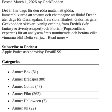
Posted
March 1, 2026
by
GeekPodden
Det är åter dags för den röda mattan att glöda,
kamerablixtarna att smattra och champagne att flöda! Det är
åter dags för Oscarsgalan, årets stora filmfest! Galornas gala!
Geekpodden skickar i vanlig ordning fram Fredrik (vår
fantasy & äventyrsexpert) och Florian (Popcornfilms-
experten) för att analysera årets nominerade och berätta vilka
vinnarna blir! Detta var ju…
Read more »
Subscribe to Podcast
Apple Podcasts
Android
by Email
RSS
Categories
Ämne: Bok
(51)
Ämne: Brädspel
(80)
Ämne: Comic
(47)
Ämne: Film
(262)
Ämne: Halloween
(2)
Ämne: Jul
(22)