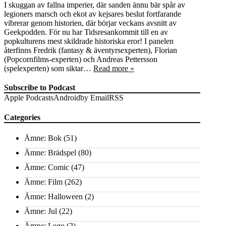
I skuggan av fallna imperier, där sanden ännu bär spår av
legioners marsch och ekot av kejsares beslut fortfarande
vibrerar genom historien, där börjar veckans avsnitt av
Geekpodden. För nu har Tidsresankommit till en av
popkulturens mest skildrade historiska eror! I panelen
återfinns Fredrik (fantasy & äventyrsexperten), Florian
(Popcornfilms-experten) och Andreas Pettersson
(spelexperten) som siktar…
Read more »
Subscribe to Podcast
Apple Podcasts
Android
by Email
RSS
Categories
Ämne: Bok
(51)
Ämne: Brädspel
(80)
Ämne: Comic
(47)
Ämne: Film
(262)
Ämne: Halloween
(2)
Ämne: Jul
(22)
Ämne: Lego
(2)