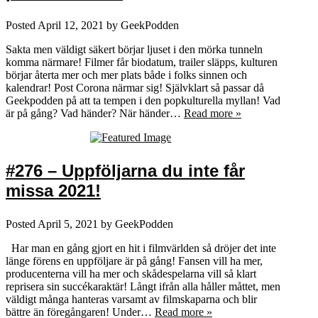
Posted
April 12, 2021
by
GeekPodden
Sakta men väldigt säkert börjar ljuset i den mörka tunneln
komma närmare! Filmer får biodatum, trailer släpps, kulturen
börjar återta mer och mer plats både i folks sinnen och
kalendrar! Post Corona närmar sig! Självklart så passar då
Geekpodden på att ta tempen i den popkulturella myllan! Vad
är på gång? Vad händer? När händer…
Read more »
#276 – Uppföljarna du inte får
missa 2021!
Posted
April 5, 2021
by
GeekPodden
Har man en gång gjort en hit i filmvärlden så dröjer det inte
länge förens en uppföljare är på gång! Fansen vill ha mer,
producenterna vill ha mer och skådespelarna vill så klart
reprisera sin succékaraktär! Långt ifrån alla håller måttet, men
väldigt många hanteras varsamt av filmskaparna och blir
bättre än föregångaren! Under…
Read more »