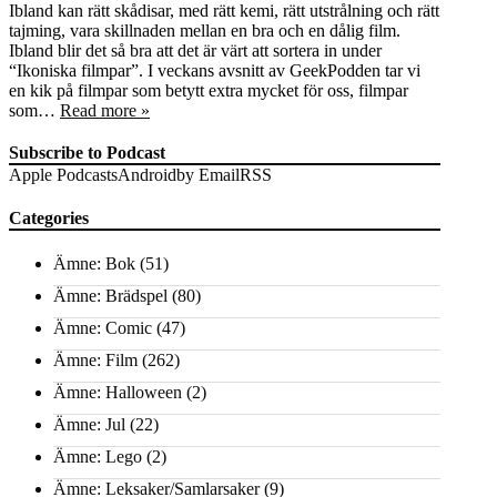
Ibland kan rätt skådisar, med rätt kemi, rätt utstrålning och rätt
tajming, vara skillnaden mellan en bra och en dålig film.
Ibland blir det så bra att det är värt att sortera in under
“Ikoniska filmpar”. I veckans avsnitt av GeekPodden tar vi
en kik på filmpar som betytt extra mycket för oss, filmpar
som…
Read more »
Subscribe to Podcast
Apple Podcasts
Android
by Email
RSS
Categories
Ämne: Bok
(51)
Ämne: Brädspel
(80)
Ämne: Comic
(47)
Ämne: Film
(262)
Ämne: Halloween
(2)
Ämne: Jul
(22)
Ämne: Lego
(2)
Ämne: Leksaker/Samlarsaker
(9)