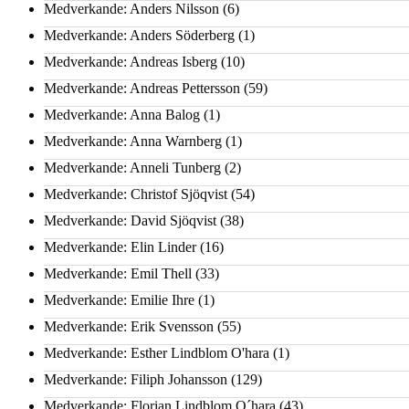
Medverkande: Anders Nilsson
(6)
Medverkande: Anders Söderberg
(1)
Medverkande: Andreas Isberg
(10)
Medverkande: Andreas Pettersson
(59)
Medverkande: Anna Balog
(1)
Medverkande: Anna Warnberg
(1)
Medverkande: Anneli Tunberg
(2)
Medverkande: Christof Sjöqvist
(54)
Medverkande: David Sjöqvist
(38)
Medverkande: Elin Linder
(16)
Medverkande: Emil Thell
(33)
Medverkande: Emilie Ihre
(1)
Medverkande: Erik Svensson
(55)
Medverkande: Esther Lindblom O'hara
(1)
Medverkande: Filiph Johansson
(129)
Medverkande: Florian Lindblom O´hara
(43)