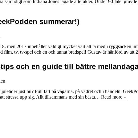
na samtidigt som Indiana Jones jagade artefakter. Under 90-talet grävd
GeekPodden summerar!)
n
18, men 2017 innehåller väldigt mycket värt att ta med i ryggsäcken infö
nd film, tv, tv-spel och en och annat brädspel! Gustav är hänförd av att
stips och en guide till bättre mellandaga
den
är juletider just nu? Full fart på vägarna, på vädret och i handeln. GeekPo
att stressa upp sig. Allt tillsammans med sin bästa…
Read more »