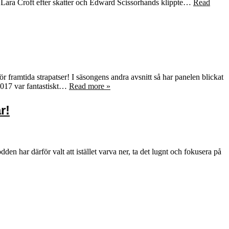
e Lara Croft efter skatter och Edward Scissorhands klippte…
Read
r framtida strapatser! I säsongens andra avsnitt så har panelen blickat
 2017 var fantastiskt…
Read more »
r!
dden har därför valt att istället varva ner, ta det lugnt och fokusera på