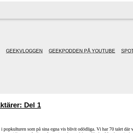
GEEKVLOGGEN
GEEKPODDEN PÅ YOUTUBE
SPOT
GEEKPODDEN RETRO
GAMING MED MICKE
& FILIPH
ktärer: Del 1
GEEKPODDENS
JULSPECIALER 2013
i popkulturen som på sina egna vis blivit odödliga. Vi har 70 talet där 