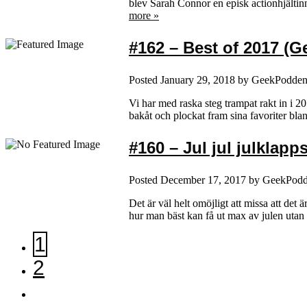
blev Sarah Connor en episk actionhjältin
more »
#162 – Best of 2017 (
Posted
January 29, 2018
by
GeekPodde
Vi har med raska steg trampat rakt in i 20
bakåt och plockat fram sina favoriter bla
#160 – Jul jul julklapp
Posted
December 17, 2017
by
GeekPod
Det är väl helt omöjligt att missa att det 
hur man bäst kan få ut max av julen utan 
1
2