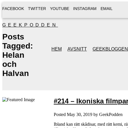
FACEBOOK
TWITTER
YOUTUBE
INSTAGRAM
EMAIL
GEEKPODDEN
Posts
Tagged:
HEM
AVSNITT
GEEKBLOGGEN
Helan
och
Halvan
#214 – Ikoniska filmpa
Posted
May 30, 2019
by
GeekPodden
Ibland kan rätt skådisar, med rätt kemi, rät