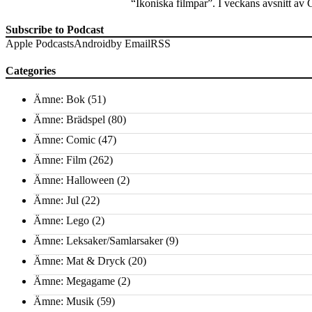
“Ikoniska filmpar”. I veckans avsnitt av
Subscribe to Podcast
Apple Podcasts
Android
by Email
RSS
Categories
Ämne: Bok
(51)
Ämne: Brädspel
(80)
Ämne: Comic
(47)
Ämne: Film
(262)
Ämne: Halloween
(2)
Ämne: Jul
(22)
Ämne: Lego
(2)
Ämne: Leksaker/Samlarsaker
(9)
Ämne: Mat & Dryck
(20)
Ämne: Megagame
(2)
Ämne: Musik
(59)