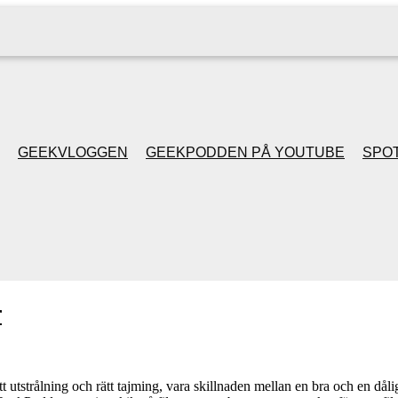
GEEKVLOGGEN
GEEKPODDEN PÅ YOUTUBE
SPOT
GEEKPODDEN RETRO
GAMING MED MICKE
& FILIPH
r
GEEKPODDENS
JULSPECIALER 2013
t utstrålning och rätt tajming, vara skillnaden mellan en bra och en dålig f