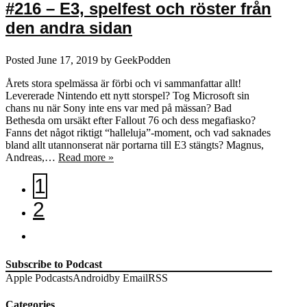
#216 – E3, spelfest och röster från
den andra sidan
Posted
June 17, 2019
by
GeekPodden
Årets stora spelmässa är förbi och vi sammanfattar allt!
Levererade Nintendo ett nytt storspel? Tog Microsoft sin
chans nu när Sony inte ens var med på mässan? Bad
Bethesda om ursäkt efter Fallout 76 och dess megafiasko?
Fanns det något riktigt “halleluja”-moment, och vad saknades
bland allt utannonserat när portarna till E3 stängts? Magnus,
Andreas,…
Read more »
1
2
Subscribe to Podcast
Apple Podcasts
Android
by Email
RSS
Categories