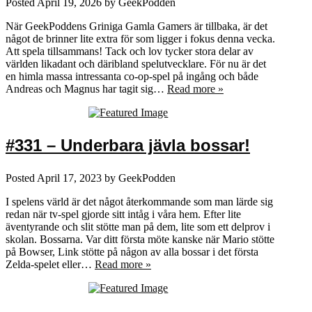
Posted
April 19, 2026
by
GeekPodden
När GeekPoddens Griniga Gamla Gamers är tillbaka, är det
något de brinner lite extra för som ligger i fokus denna vecka.
Att spela tillsammans! Tack och lov tycker stora delar av
världen likadant och däribland spelutvecklare. För nu är det
en himla massa intressanta co-op-spel på ingång och både
Andreas och Magnus har tagit sig…
Read more »
#331 – Underbara jävla bossar!
Posted
April 17, 2023
by
GeekPodden
I spelens värld är det något återkommande som man lärde sig
redan när tv-spel gjorde sitt intåg i våra hem. Efter lite
äventyrande och slit stötte man på dem, lite som ett delprov i
skolan. Bossarna. Var ditt första möte kanske när Mario stötte
på Bowser, Link stötte på någon av alla bossar i det första
Zelda-spelet eller…
Read more »