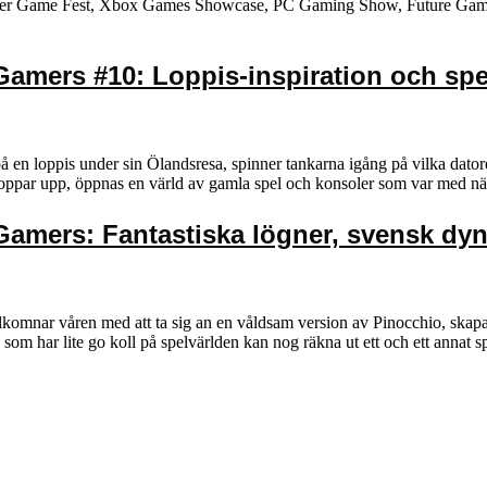
mer Game Fest, Xbox Games Showcase, PC Gaming Show, Future Game
amers #10: Loppis-inspiration och spe
 en loppis under sin Ölandsresa, spinner tankarna igång på vilka dato
poppar upp, öppnas en värld av gamla spel och konsoler som var med n
Gamers: Fantastiska lögner, svensk dyn
ar våren med att ta sig an en våldsam version av Pinocchio, skapa och
som har lite go koll på spelvärlden kan nog räkna ut ett och ett annat 