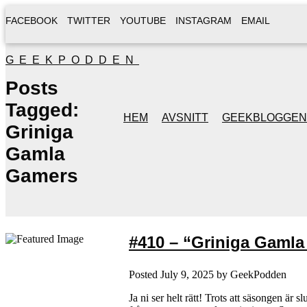
FACEBOOK
TWITTER
YOUTUBE
INSTAGRAM
EMAIL
GEEKPODDEN
Posts
Tagged:
HEM
AVSNITT
GEEKBLOGGEN
Griniga
Gamla
Gamers
#410 – “Griniga Gaml
Posted
July 9, 2025
by
GeekPodden
Ja ni ser helt rätt! Trots att säsongen ä