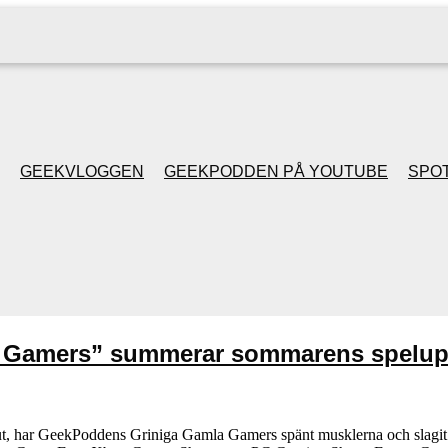
GEEKVLOGGEN
GEEKPODDEN PÅ YOUTUBE
SPOT
GEEKPODDEN RETRO
GAMING MED MICKE
& FILIPH
a Gamers” summerar sommarens spelupp
GEEKPODDENS
JULSPECIALER 2013
r slut, har GeekPoddens Griniga Gamla Gamers spänt musklerna och slagit