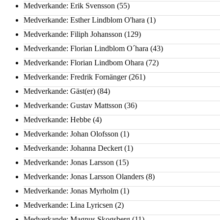
Medverkande: Erik Svensson
(55)
Medverkande: Esther Lindblom O'hara
(1)
Medverkande: Filiph Johansson
(129)
Medverkande: Florian Lindblom O´hara
(43)
Medverkande: Florian Lindbom Ohara
(72)
Medverkande: Fredrik Fornänger
(261)
Medverkande: Gäst(er)
(84)
Medverkande: Gustav Mattsson
(36)
Medverkande: Hebbe
(4)
Medverkande: Johan Olofsson
(1)
Medverkande: Johanna Deckert
(1)
Medverkande: Jonas Larsson
(15)
Medverkande: Jonas Larsson Olanders
(8)
Medverkande: Jonas Myrholm
(1)
Medverkande: Lina Lyricsen
(2)
Medverkande: Magnus Skogsberg
(11)