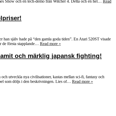
s Show och en tech-demo från Witcher 4. Detta och en hel…
Read
lpriser!
rer han själv hade på “den gamla goda tiden”. En Atari 520ST visade
är de första stapplande…
Read more »
amit och märklig japansk fighting!
 utveckla nya civilisationer, kastas mellan sci-fi, fantasy och
spel som döljs i den beskrivningen. Lies of…
Read more »