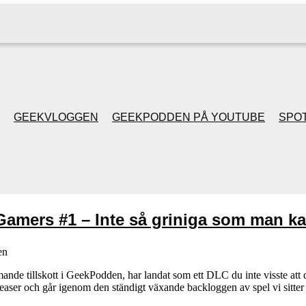
GEEKVLOGGEN
GEEKPODDEN PÅ YOUTUBE
SPOT
GEEKPODDEN RETRO
GAMING MED MICKE
Gamers #1 – Inte så griniga som man ka
& FILIPH
en
GEEKPODDENS
e tillskott i GeekPodden, har landat som ett DLC du inte visste att du vil
aser och går igenom den ständigt växande backloggen av spel vi si
JULSPECIALER 2013