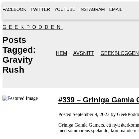
FACEBOOK
TWITTER
YOUTUBE
INSTAGRAM
EMAIL
GEEKPODDEN
Posts
Tagged:
HEM
AVSNITT
GEEKBLOGGEN
Gravity
Rush
#339 – Griniga Gamla 
Posted
September 9, 2023
by
GeekPodd
Griniga Gamla Gamers, ett nytt återkommand
med sommarens spelande, kommande rele