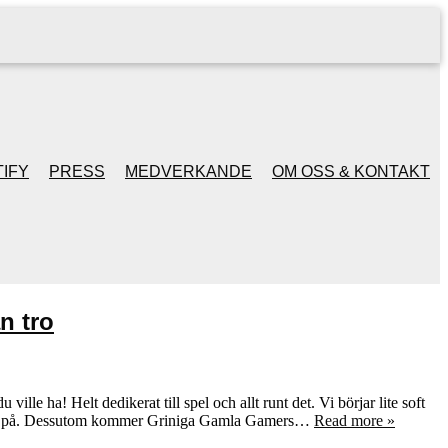
IFY
PRESS
MEDVERKANDE
OM OSS & KONTAKT
n tro
le ha! Helt dedikerat till spel och allt runt det. Vi börjar lite soft
tter på. Dessutom kommer Griniga Gamla Gamers…
Read more »