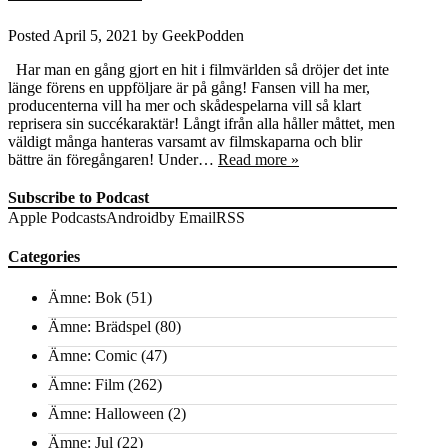
Posted
April 5, 2021
by
GeekPodden
Har man en gång gjort en hit i filmvärlden så dröjer det inte
länge förens en uppföljare är på gång! Fansen vill ha mer,
producenterna vill ha mer och skådespelarna vill så klart
reprisera sin succékaraktär! Långt ifrån alla håller måttet, men
väldigt många hanteras varsamt av filmskaparna och blir
bättre än föregångaren! Under…
Read more »
Subscribe to Podcast
Apple Podcasts
Android
by Email
RSS
Categories
Ämne: Bok
(51)
Ämne: Brädspel
(80)
Ämne: Comic
(47)
Ämne: Film
(262)
Ämne: Halloween
(2)
Ämne: Jul
(22)