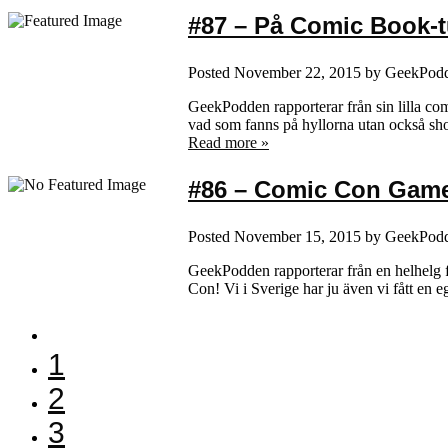
#87 – På Comic Book-t
Posted
November 22, 2015
by
GeekPod
GeekPodden rapporterar från sin lilla co
vad som fanns på hyllorna utan också sho
Read more »
#86 – Comic Con Gamex
Posted
November 15, 2015
by
GeekPod
GeekPodden rapporterar från en helhelg f
Con! Vi i Sverige har ju även vi fått 
1
2
3