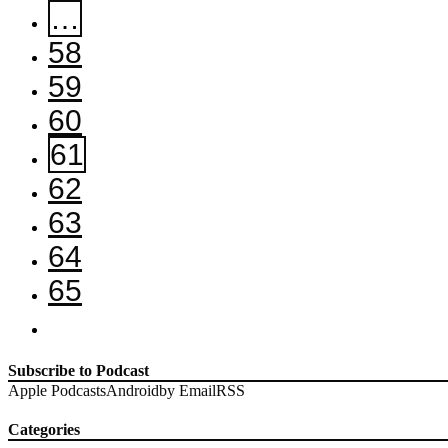
…
58
59
60
61
62
63
64
65
Subscribe to Podcast
Apple Podcasts
Android
by Email
RSS
Categories