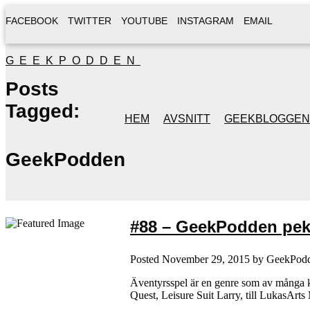
FACEBOOK
TWITTER
YOUTUBE
INSTAGRAM
EMAIL
GEEKPODDEN
Posts
Tagged:
HEM
AVSNITT
GEEKBLOGGEN
GeekPodden
#88 – GeekPodden peka
Posted
November 29, 2015
by
GeekPod
Äventyrsspel är en genre som av många kla
Quest, Leisure Suit Larry, till LukasArt