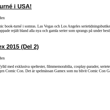
urné i USA!
den
mic book-turné i somras. Las Vegas och Los Angeles serietidningsbutike
ppade rejält bland alla nya och gamla serier som sprangs på under besö
 2015 (Del 2)
den
ylld med exklusiva speltester, filmmemorabilia, cosplay-parader, serie
en egen Comic Con. Det är spelmässan Gamex som nu blivit Comic Con