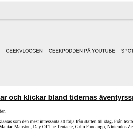
GEEKVLOGGEN
GEEKPODDEN PÅ YOUTUBE
SPOT
GEEKPODDEN RETRO
GAMING MED MICKE
r och klickar bland tidernas äventyrss
& FILIPH
den
GEEKPODDENS
ssas som den mest intressanta att följa från starten till idag. Från tex
s Maniac Mansion, Day Of The Tentacle, Grim Fandango, Nintendos Zelda
JULSPECIALER 2013