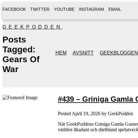
FACEBOOK
TWITTER
YOUTUBE
INSTAGRAM
EMAIL
GEEKPODDEN
Posts
Tagged:
HEM
AVSNITT
GEEKBLOGGEN
Gears Of
War
#439 – Griniga Gamla G
Posted
April 19, 2026
by
GeekPodden
När GeekPoddens Griniga Gamla Gamers är t
världen likadant och däribland spelutvec