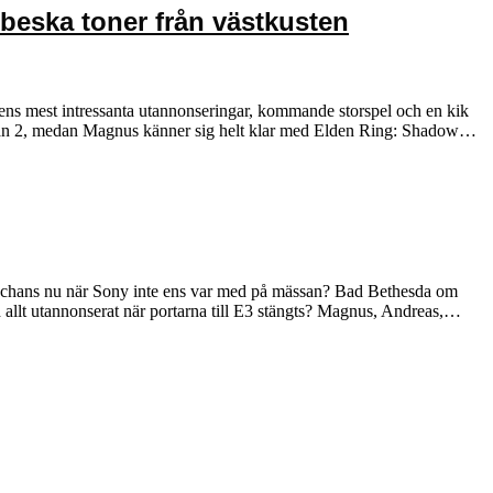
beska toner från västkusten
ns mest intressanta utannonseringar, kommande storspel och en kik
r-Man 2, medan Magnus känner sig helt klar med Elden Ring: Shadow…
sin chans nu när Sony inte ens var med på mässan? Bad Bethesda om
 allt utannonserat när portarna till E3 stängts? Magnus, Andreas,…