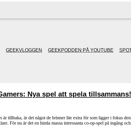
GEEKVLOGGEN
GEEKPODDEN PÅ YOUTUBE
SPOT
GEEKPODDEN RETRO
GAMING MED MICKE
amers: Nya spel att spela tillsammans
& FILIPH
GEEKPODDENS
illbaka, är det något de brinner lite extra för som ligger i fokus den
klare. För nu är det en himla massa intressanta co-op-spel på ingång 
JULSPECIALER 2013