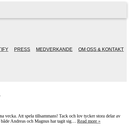
IFY
PRESS
MEDVERKANDE
OM OSS & KONTAKT
!
na vecka. Att spela tillsammans! Tack och lov tycker stora delar av
och både Andreas och Magnus har tagit sig…
Read more »