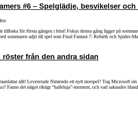
mers #6 – Spelglädje, besvikelser och 
den
illbaka för första gången i höst! Fokus denna gång ligger på sommare
 med sommaren adjö till spel som Final Fantast 7: Rebirth och Spide
h röster från den andra sidan
mmanfattar allt! Levererade Nintendo ett nytt storspel? Tog Microsoft 
sko? Fanns det något riktigt “halleluja”-moment, och vad saknades bland