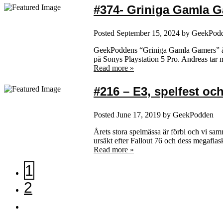
#374- Griniga Gamla Ga
Posted
September 15, 2024
by
GeekPod
GeekPoddens “Griniga Gamla Gamers” är t
på Sonys Playstation 5 Pro. Andreas tar
Read more »
#216 – E3, spelfest oc
Posted
June 17, 2019
by
GeekPodden
Årets stora spelmässa är förbi och vi sa
ursäkt efter Fallout 76 och dess megafia
Read more »
1
2