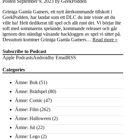
Posted
September 9, 2023
by
GeekPodden
Griniga Gamla Gamers, ett nytt återkommande tillskott i
GeekPodden, har landat som ett DLC du inte visste att du
ville ha! Helt dedikerat till spel och allt runt det. Vi börjar lite
soft med sommarens spelande, kommande releaser och går
igenom den ständigt växande backloggen av spel vi sitter på.
Dessutom kommer Griniga Gamla Gamers…
Read more »
Subscribe to Podcast
Apple Podcasts
Android
by Email
RSS
Categories
Ämne: Bok
(51)
Ämne: Brädspel
(80)
Ämne: Comic
(47)
Ämne: Film
(262)
Ämne: Halloween
(2)
Ämne: Jul
(22)
Ämne: Lego
(2)