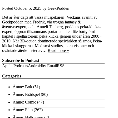
Posted
October 5, 2025
by
GeekPodden
Det är åter dags att vässa muspekaren! Veckans avsnitt av
Geekpodden med Fredrik, vår trogna fantasy &
äventyrsexpert, och Anneli Tunberg, poddens peka-klicka-
expert, öppnar tillsammans portarna till ett lite bortglömt
kapitel i spelhistorien: peka-klicka-genren under åren 2000–
2010. När 3D-action dominerade spelvärlden så smög Peka-
klicka i skuggorna. Med små studios, stora visioner och
oväntade återkomster av…
Read more »
Subscribe to Podcast
Apple Podcasts
Android
by Email
RSS
Categories
Ämne: Bok
(51)
Ämne: Brädspel
(80)
Ämne: Comic
(47)
Ämne: Film
(262)
Ämne: Halloween
(2)