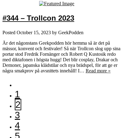
#344 – Trollcon 2023
Posted
October 15, 2023
by
GeekPodden
Är det någonstans Geekpodden hör hemma så är det på
mässor, konvent och festivaler! Så när Trollcon slog upp sina
portar stod Fredrik Fornänger och Robert Q Kustosik redo
med diktafonen i högsta hugg! Det blir cosplay, Drakar och
Demoner, japanska klädstilar och nya brädspel, för att ge er
några smakprov på avsnittets innehåll! I…
Read more »
1
2
3
4
5