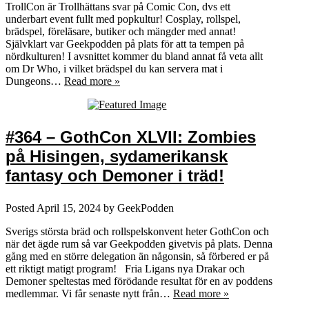
TrollCon är Trollhättans svar på Comic Con, dvs ett
underbart event fullt med popkultur! Cosplay, rollspel,
brädspel, föreläsare, butiker och mängder med annat!
Självklart var Geekpodden på plats för att ta tempen på
nördkulturen! I avsnittet kommer du bland annat få veta allt
om Dr Who, i vilket brädspel du kan servera mat i
Dungeons…
Read more »
#364 – GothCon XLVII: Zombies
på Hisingen, sydamerikansk
fantasy och Demoner i träd!
Posted
April 15, 2024
by
GeekPodden
Sverigs största bräd och rollspelskonvent heter GothCon och
när det ägde rum så var Geekpodden givetvis på plats. Denna
gång med en större delegation än någonsin, så förbered er på
ett riktigt matigt program! Fria Ligans nya Drakar och
Demoner speltestas med förödande resultat för en av poddens
medlemmar. Vi får senaste nytt från…
Read more »