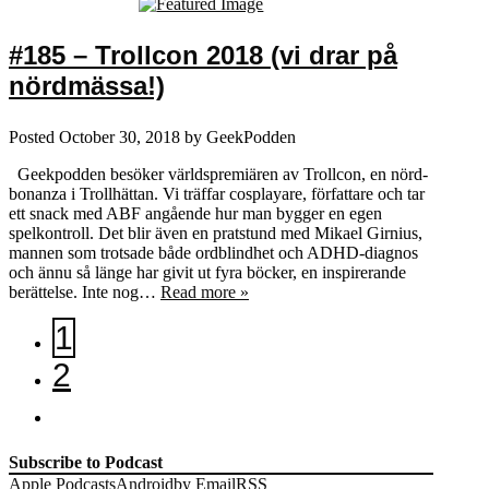
#185 – Trollcon 2018 (vi drar på
nördmässa!)
Posted
October 30, 2018
by
GeekPodden
Geekpodden besöker världspremiären av Trollcon, en nörd-
bonanza i Trollhättan. Vi träffar cosplayare, författare och tar
ett snack med ABF angående hur man bygger en egen
spelkontroll. Det blir även en pratstund med Mikael Girnius,
mannen som trotsade både ordblindhet och ADHD-diagnos
och ännu så länge har givit ut fyra böcker, en inspirerande
berättelse. Inte nog…
Read more »
1
2
Subscribe to Podcast
Apple Podcasts
Android
by Email
RSS