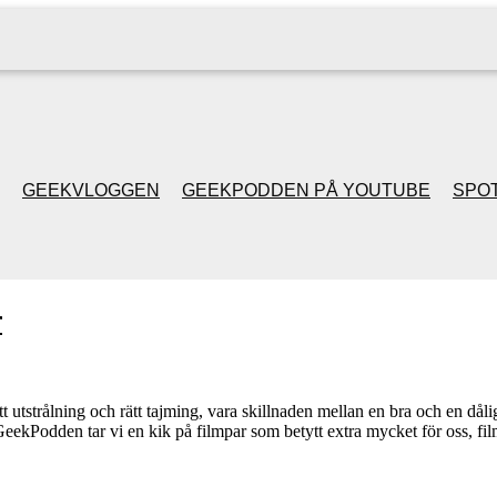
GEEKVLOGGEN
GEEKPODDEN PÅ YOUTUBE
SPOT
GEEKPODDEN RETRO
r
GAMING MED MICKE
& FILIPH
t utstrålning och rätt tajming, vara skillnaden mellan en bra och en dålig f
 GeekPodden tar vi en kik på filmpar som betytt extra mycket för oss, 
GEEKPODDENS
JULSPECIALER 2013