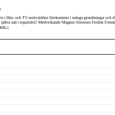
n
n i film- och TV-serievärlden förekommer i många gestaltningar och disk
 själva satt i registolen? Medverkande Magnus Sörensen Fredrik Forn
ore »