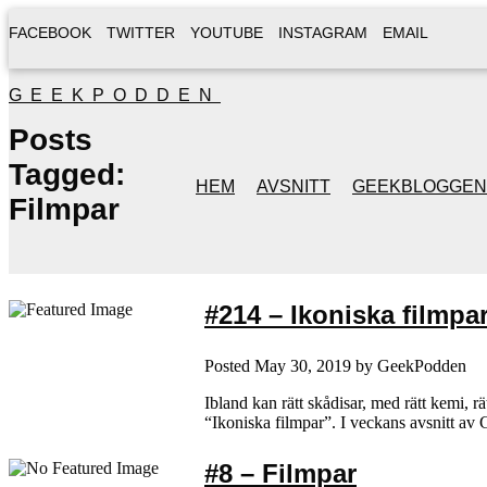
FACEBOOK
TWITTER
YOUTUBE
INSTAGRAM
EMAIL
GEEKPODDEN
Posts
Tagged:
HEM
AVSNITT
GEEKBLOGGEN
Filmpar
#214 – Ikoniska filmpa
Posted
May 30, 2019
by
GeekPodden
Ibland kan rätt skådisar, med rätt kemi, rät
“Ikoniska filmpar”. I veckans avsnitt av
#8 – Filmpar