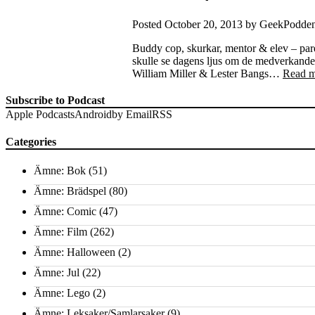
Posted
October 20, 2013
by
GeekPodde
Buddy cop, skurkar, mentor & elev – pare
skulle se dagens ljus om de medverkande
William Miller & Lester Bangs…
Read m
Subscribe to Podcast
Apple Podcasts
Android
by Email
RSS
Categories
Ämne: Bok
(51)
Ämne: Brädspel
(80)
Ämne: Comic
(47)
Ämne: Film
(262)
Ämne: Halloween
(2)
Ämne: Jul
(22)
Ämne: Lego
(2)
Ämne: Leksaker/Samlarsaker
(9)