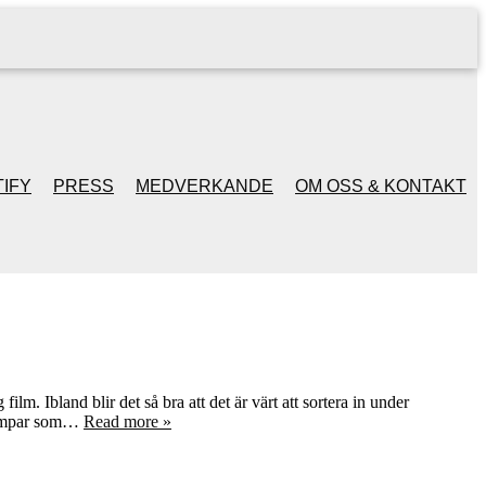
IFY
PRESS
MEDVERKANDE
OM OSS & KONTAKT
ilm. Ibland blir det så bra att det är värt att sortera in under
filmpar som…
Read more »