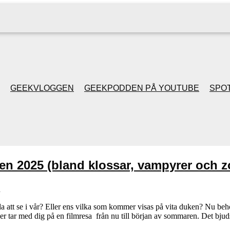
GEEKVLOGGEN
GEEKPODDEN PÅ YOUTUBE
SPOT
GEEKPODDEN RETRO
GAMING MED MICKE
en 2025 (bland klossar, vampyrer och 
& FILIPH
n
GEEKPODDENS
da att se i vår? Eller ens vilka som kommer visas på vita duken? Nu be
r tar med dig på en filmresa från nu till början av sommaren. Det bj
JULSPECIALER 2013