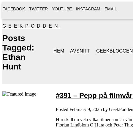
FACEBOOK
TWITTER
YOUTUBE
INSTAGRAM
EMAIL
GEEKPODDEN
Posts
Tagged:
HEM
AVSNITT
GEEKBLOGGEN
Ethan
Hunt
#391 – Pepp på filmvår
Posted
February 9, 2025
by
GeekPodde
Hur skall du veta vilka filmer som är vär
Florian Lindblom O´Hara och Peter Thige