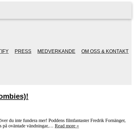
IFY
PRESS
MEDVERKANDE
OM OSS & KONTAKT
zombies)!
höver du inte fundera mer! Poddens filmfantaster Fredrik Fornänger,
uds på oväntade vändningar,…
Read more »