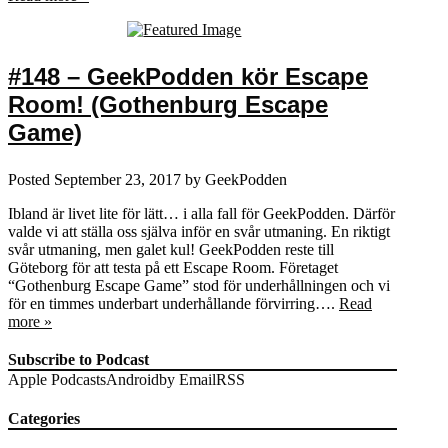
#148 – GeekPodden kör Escape
Room! (Gothenburg Escape
Game)
Posted
September 23, 2017
by
GeekPodden
Ibland är livet lite för lätt… i alla fall för GeekPodden. Därför
valde vi att ställa oss själva inför en svår utmaning. En riktigt
svår utmaning, men galet kul! GeekPodden reste till
Göteborg för att testa på ett Escape Room. Företaget
“Gothenburg Escape Game” stod för underhållningen och vi
för en timmes underbart underhållande förvirring….
Read
more »
Subscribe to Podcast
Apple Podcasts
Android
by Email
RSS
Categories