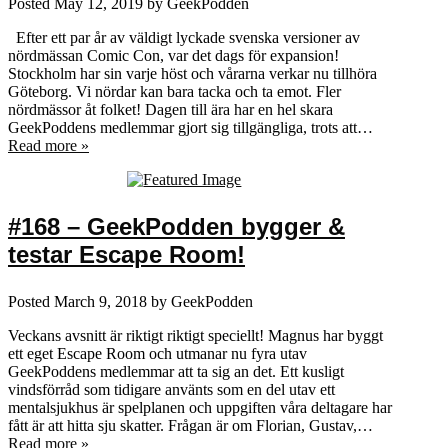
Posted
May 12, 2019
by
GeekPodden
Efter ett par år av väldigt lyckade svenska versioner av
nördmässan Comic Con, var det dags för expansion!
Stockholm har sin varje höst och vårarna verkar nu tillhöra
Göteborg. Vi nördar kan bara tacka och ta emot. Fler
nördmässor åt folket! Dagen till ära har en hel skara
GeekPoddens medlemmar gjort sig tillgängliga, trots att…
Read more »
#168 – GeekPodden bygger &
testar Escape Room!
Posted
March 9, 2018
by
GeekPodden
Veckans avsnitt är riktigt riktigt speciellt! Magnus har byggt
ett eget Escape Room och utmanar nu fyra utav
GeekPoddens medlemmar att ta sig an det. Ett kusligt
vindsförråd som tidigare använts som en del utav ett
mentalsjukhus är spelplanen och uppgiften våra deltagare har
fått är att hitta sju skatter. Frågan är om Florian, Gustav,…
Read more »