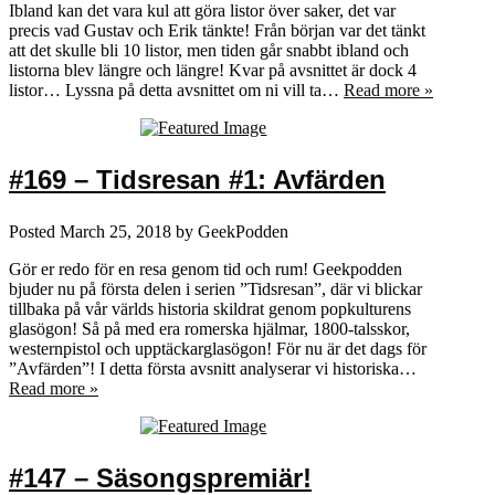
Ibland kan det vara kul att göra listor över saker, det var
precis vad Gustav och Erik tänkte! Från början var det tänkt
att det skulle bli 10 listor, men tiden går snabbt ibland och
listorna blev längre och längre! Kvar på avsnittet är dock 4
listor… Lyssna på detta avsnittet om ni vill ta…
Read more »
#169 – Tidsresan #1: Avfärden
Posted
March 25, 2018
by
GeekPodden
Gör er redo för en resa genom tid och rum! Geekpodden
bjuder nu på första delen i serien ”Tidsresan”, där vi blickar
tillbaka på vår världs historia skildrat genom popkulturens
glasögon! Så på med era romerska hjälmar, 1800-talsskor,
westernpistol och upptäckarglasögon! För nu är det dags för
”Avfärden”! I detta första avsnitt analyserar vi historiska…
Read more »
#147 – Säsongspremiär!