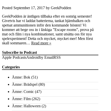
Posted
September 17, 2017
by
GeekPodden
GeekPodden är äntligen tillbaka efter en somrig semester!
Givetvis har vi laddat batterierna, tankat hjärnbalken och
spetsat ammunitionen inför den kommande hösten! Vi
kommer att bege oss in i läskiga ”Escape rooms”, prova på
mat och film i nya kombinationer, samt utsätta oss för nya
spelexperiment! Detta och mycket, mycket mer! Men först
skall sommaren…
Read more »
Subscribe to Podcast
Apple Podcasts
Android
by Email
RSS
Categories
Ämne: Bok
(51)
Ämne: Brädspel
(80)
Ämne: Comic
(47)
Ämne: Film
(262)
Ämne: Halloween
(2)