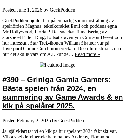
Posted
June 1, 2026
by
GeekPodden
GeekPodden bjuder här på en härlig sammanstrålning av
spelnörden Magnus, teknikoraklet Emil och poddens egna
Mr Hollywood, Florian! Det snackas filmatisering av
storspelet Elden Ring, fortsatta äventyr i Crimson Desert och
hur intressant Star Trek-ikonen William Shatner var på
Liverpool Comic Con härom veckan. Dessutom klurar vi på
hur det skulle vara om A.I. kunde…
Read more »
#390 – Griniga Gamla Gamers:
Bästa spelen från 2024, en
summering av Game Awards & en
kik på spelåret 2025.
Posted
February 2, 2025
by
GeekPodden
Ja, självklart tar vi en kik på hur spelåret 2024 faktiskt var.
Vilka spel dominerade hemma hos Andreas, Florian och