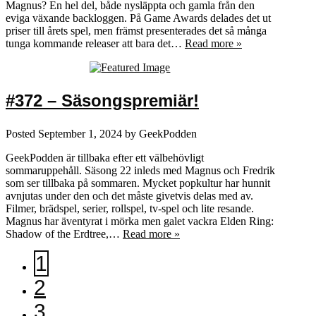
Magnus? En hel del, både nysläppta och gamla från den
eviga växande backloggen. På Game Awards delades det ut
priser till årets spel, men främst presenterades det så många
tunga kommande releaser att bara det…
Read more »
#372 – Säsongspremiär!
Posted
September 1, 2024
by
GeekPodden
GeekPodden är tillbaka efter ett välbehövligt
sommaruppehåll. Säsong 22 inleds med Magnus och Fredrik
som ser tillbaka på sommaren. Mycket popkultur har hunnit
avnjutas under den och det måste givetvis delas med av.
Filmer, brädspel, serier, rollspel, tv-spel och lite resande.
Magnus har äventyrat i mörka men galet vackra Elden Ring:
Shadow of the Erdtree,…
Read more »
1
2
3