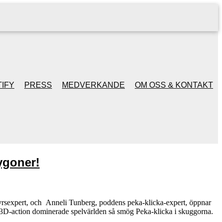
IFY
PRESS
MEDVERKANDE
OM OSS & KONTAKT
lygoner!
yrsexpert, och Anneli Tunberg, poddens peka-klicka-expert, öppnar
När 3D-action dominerade spelvärlden så smög Peka-klicka i skuggorna.