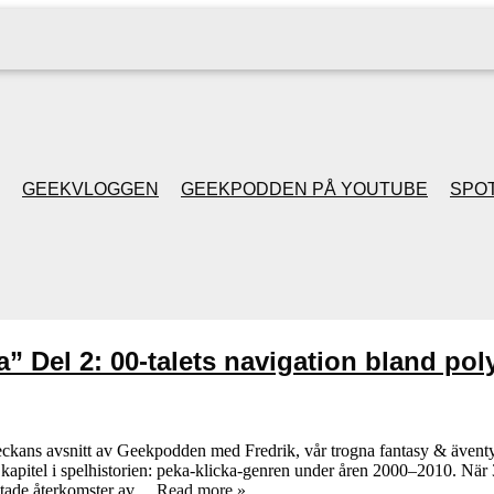
GEEKVLOGGEN
GEEKPODDEN PÅ YOUTUBE
SPOT
GEEKPODDEN RETRO
GAMING MED MICKE
a” Del 2: 00-talets navigation bland po
& FILIPH
GEEKPODDENS
Veckans avsnitt av Geekpodden med Fredrik, vår trogna fantasy & ävent
ömt kapitel i spelhistorien: peka-klicka-genren under åren 2000–2010. 
JULSPECIALER 2013
äntade återkomster av…
Read more »