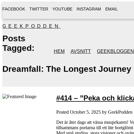
FACEBOOK
TWITTER
YOUTUBE
INSTAGRAM
EMAIL
GEEKPODDEN
Posts
Tagged:
HEM
AVSNITT
GEEKBLOGGEN
Dreamfall: The Longest Journey
#414 – ”Peka och klick
Posted
October 5, 2025
by
GeekPodden
Det är åter dags att vässa muspekaren! 
tillsammans portarna till ett lite bortgl
Med små studios, stora visioner och ov