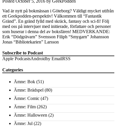
Posted
October 5, 2016
by
GeekPodden
Vad är nytt på bokmässan i Göteborg? Väldigt mycket utifrån
ett Geekpodden-perspektiv! Välkommen till “Fantastik
Gränd”. En gränd fylld med skräck, fantasy och sci-fi! Följ
med oss på intervjuer med initierade, författare och personer
som huserar i denna del av boksfären! MEDVERKANDE:
Erik “Dödgrävarn” Svensson Filiph “Smygarn” Johansson
Jonas “Bibliotekarien” Larsson
Subscribe to Podcast
Apple Podcasts
Android
by Email
RSS
Categories
Ämne: Bok
(51)
Ämne: Brädspel
(80)
Ämne: Comic
(47)
Ämne: Film
(262)
Ämne: Halloween
(2)
Ämne: Jul
(22)