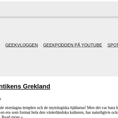
GEEKVLOGGEN
GEEKPODDEN PÅ YOUTUBE
SPOT
GEEKPODDEN RETRO
GAMING MED MICKE
Antikens Grekland
& FILIPH
n
GEEKPODDENS
 de storslagna templen och de mytologiska hjältarna! Men det var bara b
en era som format hela den västerländska kulturen, har naturligtvis ock
JULSPECIALER 2013
…
Read more »