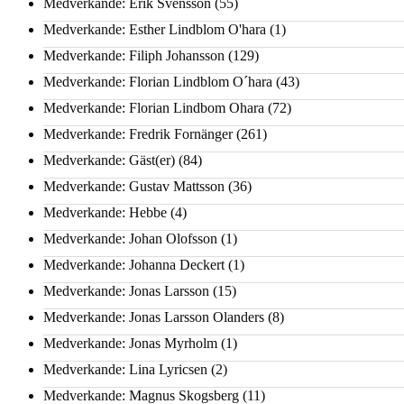
Medverkande: Erik Svensson
(55)
Medverkande: Esther Lindblom O'hara
(1)
Medverkande: Filiph Johansson
(129)
Medverkande: Florian Lindblom O´hara
(43)
Medverkande: Florian Lindbom Ohara
(72)
Medverkande: Fredrik Fornänger
(261)
Medverkande: Gäst(er)
(84)
Medverkande: Gustav Mattsson
(36)
Medverkande: Hebbe
(4)
Medverkande: Johan Olofsson
(1)
Medverkande: Johanna Deckert
(1)
Medverkande: Jonas Larsson
(15)
Medverkande: Jonas Larsson Olanders
(8)
Medverkande: Jonas Myrholm
(1)
Medverkande: Lina Lyricsen
(2)
Medverkande: Magnus Skogsberg
(11)