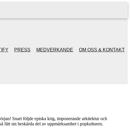
IFY
PRESS
MEDVERKANDE
OM OSS & KONTAKT
örjan! Snart följde episka krig, imponerande arkitektur och
så fått sin beskärda del av uppmärksamhet i popkulturen.