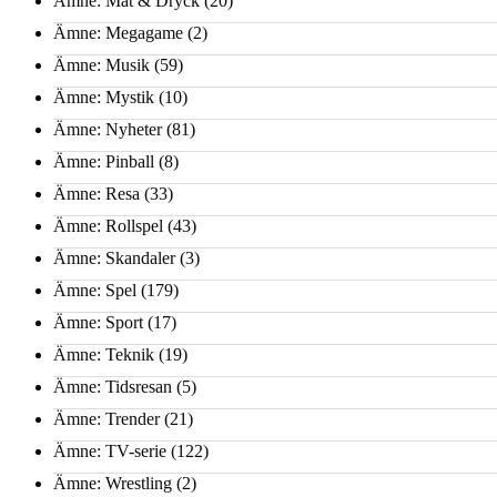
Ämne: Mat & Dryck
(20)
Ämne: Megagame
(2)
Ämne: Musik
(59)
Ämne: Mystik
(10)
Ämne: Nyheter
(81)
Ämne: Pinball
(8)
Ämne: Resa
(33)
Ämne: Rollspel
(43)
Ämne: Skandaler
(3)
Ämne: Spel
(179)
Ämne: Sport
(17)
Ämne: Teknik
(19)
Ämne: Tidsresan
(5)
Ämne: Trender
(21)
Ämne: TV-serie
(122)
Ämne: Wrestling
(2)