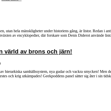
n, utan hela mänskligheter under historiens gång, är listor. Redan i an
växten av encyklopedier, där forskare som Denis Diderot använde listor f
n värld av brons och järn!
n
t av hierarkiska samhällssystem, nya gudar och vackra smycken! Men de
estes och krig utkämpades! Geekpoddens panel sätter sig åter i sin tidsk