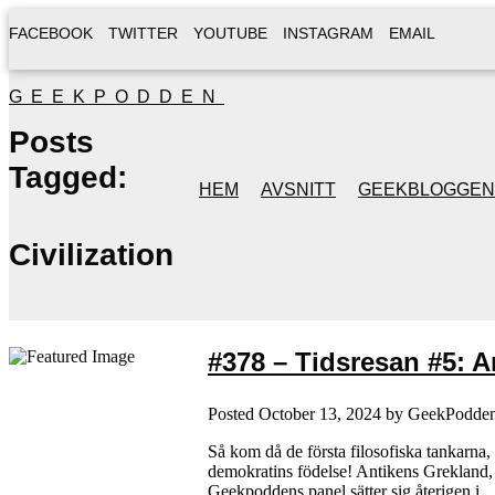
FACEBOOK
TWITTER
YOUTUBE
INSTAGRAM
EMAIL
GEEKPODDEN
Posts
Tagged:
HEM
AVSNITT
GEEKBLOGGEN
Civilization
#378 – Tidsresan #5: 
Posted
October 13, 2024
by
GeekPodde
Så kom då de första filosofiska tankarna,
demokratins födelse! Antikens Grekland, 
Geekpoddens panel sätter sig återigen i