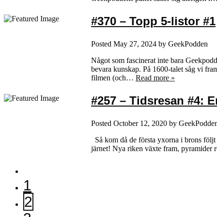
#370 – Topp 5-listor #1
Posted
May 27, 2024
by
GeekPodden
Något som fascinerat inte bara Geekpodde
bevara kunskap. På 1600-talet såg vi fram
filmen (och…
Read more »
#257 – Tidsresan #4: E
Posted
October 12, 2020
by
GeekPodde
Så kom då de första yxorna i brons följ
järnet! Nya riken växte fram, pyramider r
1
2