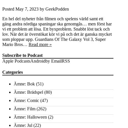
Posted
May 7, 2023
by
GeekPodden
En hel del nyheter från filmen och spelens värld samt ett
gäng andra nördiga spaningar ska genomgås… men först har
vi ett problem att lösa. Ett byxproblem. Snabbt löst tack och
lov. När det är överstökat kör vi på och det är ganska mycket
som ploppar upp. Guardians Of The Galaxy Vol 3, Super
Mario Bros…
Read more »
Subscribe to Podcast
Apple Podcasts
Android
by Email
RSS
Categories
Ämne: Bok
(51)
Ämne: Brädspel
(80)
Ämne: Comic
(47)
Ämne: Film
(262)
Ämne: Halloween
(2)
Ämne: Jul
(22)